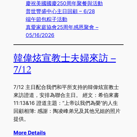
慶祝美國國慶250周年聚餐與活動
普世豐盛中心主日回顧 – 6/28
端午節包粽子活動
真愛家庭協會25周年感恩聚會 –
05/16/2026
韓偉炫宣教士夫婦來訪 –
7/12
7/12 主日配合我們和平所支持的韓偉炫宣教士
來訪證道，安排為聯合主日。 經文：希伯來書
11:13&16 證道主題：“上帝以我們為榮”的人生
回顧相簿: 感謝：陶凌峰弟兄及其他兄姐的照片
提供。
More Details