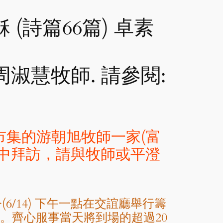
 (詩篇66篇) 卓素
 周淑慧牧師. 請參閱:
台灣市集的游朝旭牧師一家(富
家中拜訪，請與牧師或平澄
(6/14) 下午一點在交誼廳舉行籌
。齊心服事當天將到場的超過20