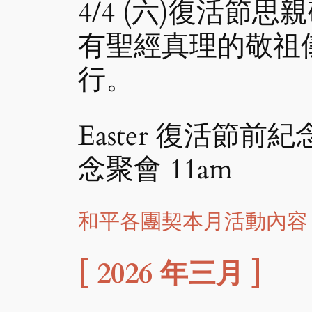
4/4 (六)復活
有聖經真理的敬祖儀式
行。
Easter 復活節前紀念
念聚會 11am
和平各團契本月活動內容
[ 2026 年三月 ]