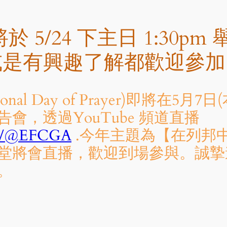
 5/24 下主日 1:30p
或是有興趣了解都歡迎參加 
al Day of Prayer)即將在5
會，透過YouTube 頻道直播
om/@EFCGA
.今年主題為【在列邦
堂將會直播，歡迎到場參與。誠摯
。