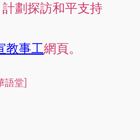
22 計劃探訪和平支持
宣教事工
網頁。
華語堂]