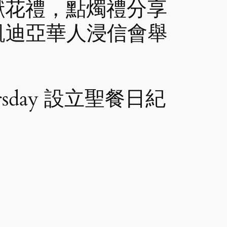
，獻花禮，點燭禮分享
 阿凱迪亞華人浸信會舉
ursday 設立聖餐日紀