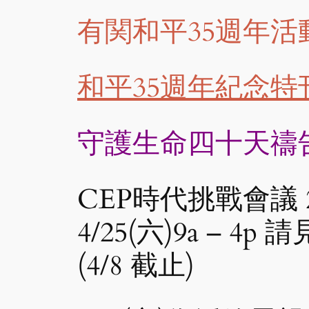
有関和平35週年活
和平35週年紀念特
守護生命四十天禱
CEP時代挑戰會議 
4/25(六)9a – 4p 請
(4/8 截止)