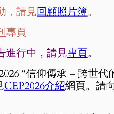
動，請見
回顧照片簿
。
刊
專頁
告進行中，請見
專頁
。
2026 “信仰傳承 – 跨世
見
CEP2026介紹
網頁。請