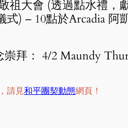
節思親敬祖大會 (透過點水禮
) – 10點於Arcadia
崇拜： 4/2 Maundy Th
，請見
和平團契動態
網頁！