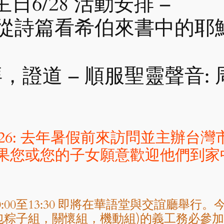
6/28 活動安排 –
– 從詩篇看希伯來書中的耶穌
拜，證道 – 順服聖靈聲音:
6 – 26: 去年暑假前來訪問並主辦
 如果您或您的子女願意歡迎他們到
:00至13:30 即將在華語堂與交誼廳舉行。今
包粽子組，關懷組，機動組)的義工務必參加