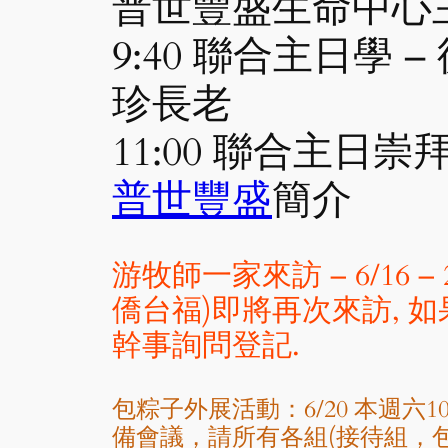
普世豐盛生命中心主日
9:40 聯合主日學 
珍長老
11:00 聯合主日崇
普世豐盛
簡介
游牧師一家來訪 – 6/1
僑台福)即將再次來訪,
幹事詢問登記.
包粽子外展活動：6/20 本週六10
備會議，請所有各組(接待組，