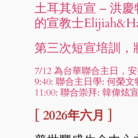
土耳其短宣 – 洪慶
的宣教士Elijiah&H
第三次短宣培訓，將
7/12 為台華聯合主日，安
9:40: 聯合主日學: 何
11:00: 聯合崇拜: 韓偉
[ 2026年六月 ]