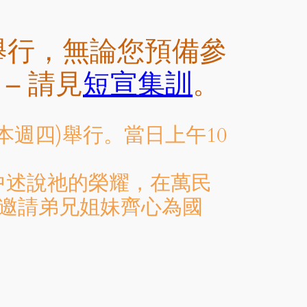
m 舉行，無論您預備參
– 請見
短宣集訓
。
月7日(本週四)舉行。當日上午10
中述說祂的榮耀，在萬民
邀請弟兄姐妹齊心為國