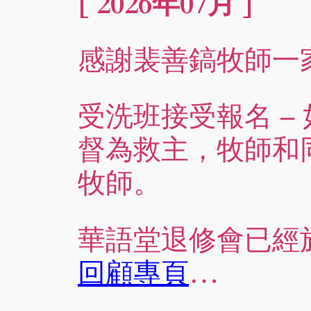
[ 2026年07月 ]
感謝裴善鎬牧師一家
受洗班接受報名 
督為救主，牧師和
牧師。
華語堂退修會已經於7
回顧專頁
…