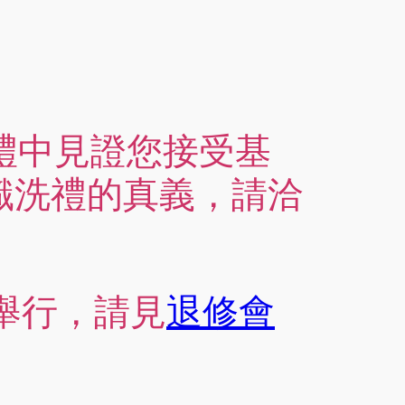
洗禮中見證您接受基
識洗禮的真義，請洽
日舉行，請見
退修會