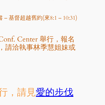
基督超越舊約(來8:1 – 10:31)
Conf. Center 舉行，報名
費，請洽執事林季慧姐妹或
30舉行，請見
愛的步伐