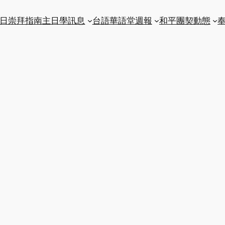
日崇拜指南
主日學訊息
台語華語堂週報
和平團契動態
奉