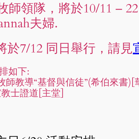
牧師領隊，將於10/11 – 
annah夫婦.
於7/12 同日舉行，請見
排如下:
榮文牧師教導“基督與信徒”(希伯來書)[
炫宣教士證道[主堂]