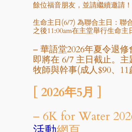
餘位福音朋友，並請繼續邀請！
生命主日(6/7) 為聯合主日：聯合主
之後11:00am在主堂舉行生命
– 華語堂2026年夏令退修會 – 
即將在 6/7 主日截止
牧師與幹事(成人$90、11
[ 2026年5月 ]
– 6K for Water
活動
網頁。