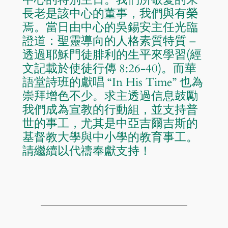
長老是該中心的董事，我們與有榮
焉。當日由中心的吳錫安主任光臨
證道：聖靈導向的人格素質特質 –
透過耶穌門徒腓利的生平來學習(經
文記載於使徒行傳 8:26-40)。而華
語堂詩班的獻唱 “In His Time” 也為
崇拜增色不少。求主透過信息鼓勵
我們成為宣教的行動組，並支持普
世的事工，尤其是中亞吉爾吉斯的
基督教大學與中小學的教育事工。
請繼續以代禱奉獻支持！