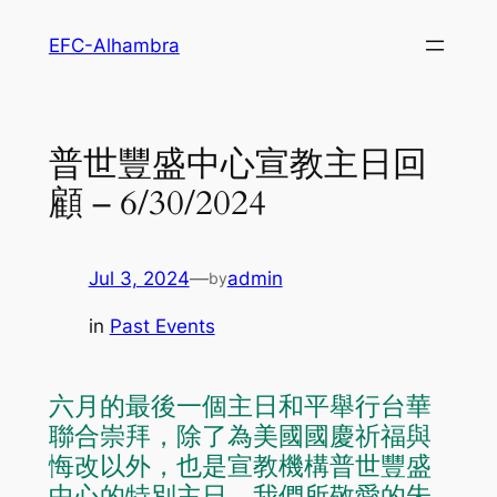
Skip
EFC-Alhambra
to
content
普世豐盛中心宣教主日回
顧 – 6/30/2024
Jul 3, 2024
—
admin
by
in
Past Events
六月的最後一個主日和平舉行台華
聯合崇拜，除了為美國國慶祈福與
悔改以外，也是宣教機構普世豐盛
中心的特別主日。我們所敬愛的朱